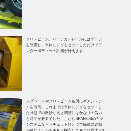
クロスビーム、バーチカルレールにはゲージ
を装備し、車体にジグをセットしただけでア
ンダーボディーの計測が行えます。
ジグベースやクロスビーム各所にギアシステ
ムを装備。これまでは車体にジグをセットし
た状態での微妙な高さ調整にはかなりの労力
と時間が必要でした。しかしSPANESIのギヤ
システムならラチェットひとつで簡単に調節
が可能！しかもボルト固定してあれば最大2tま