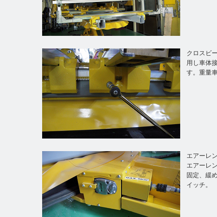
クロスビ
用し車体
す。重量
エアーレ
エアーレ
固定、緩
イッチ。