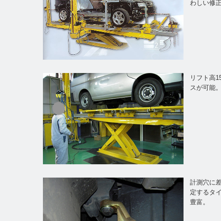
わしい修
リフト高1
スが可能
計測穴に
定するタ
豊富。