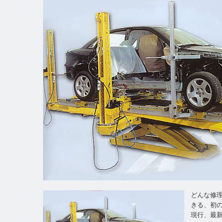
どんな修
きる、初
現行、最