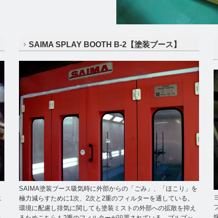
SAIMA SPLAY BOOTH B-2【塗装ブース】
SAIMA塗装ブース吸気時に外部からの「ごみ」、「ほこり」を
エ
極力減らすために1次、2次と2重のフィルターを通している。
環境に配慮し排気に関しても塗装ミストの外部への拡散を抑え
る
るためこちらも2重のフィルターが設置されている。プルプッ