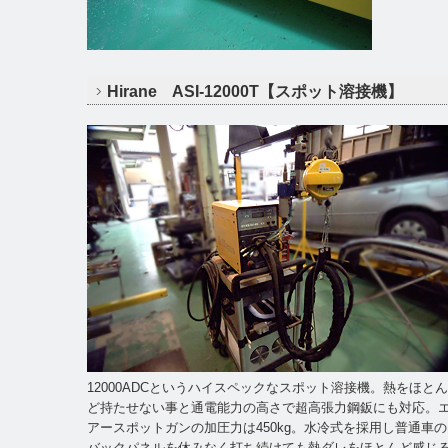
Hirane ASI-12000T【スポット溶接機】
12000ADCというハイスペックなスポット溶接機。熱をほとん
ど持たせない事と通電能力の高さで超高張力鋼鈑にも対応。
アースポットガンの加圧力は450kg。水冷式を採用し普通車の
バックパネルを休みなく打ち続けても熱ダレをほとんど感じ