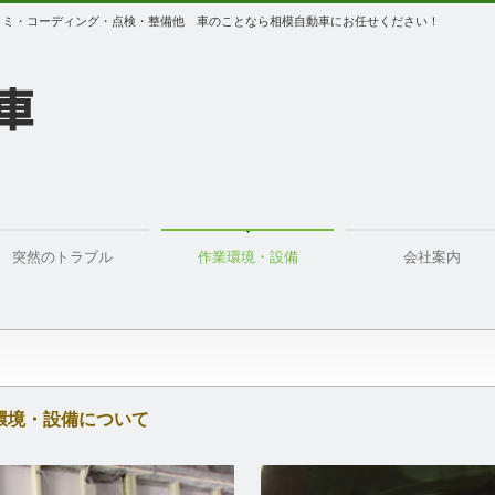
コミ・コーディング・点検・整備他 車のことなら相模自動車にお任せください！
突然のトラブル
作業環境・設備
会社案内
フレーム修正作業
鈑金塗装作業工程
環境・設備について