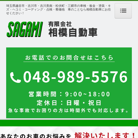
埼玉県越谷市・吉川市・吉川美南・松伏町・三郷市の車検・板金・塗装・キ
ズ・ヘコミ・コーディング・点検・整備他 車のことなら相模自動車にお任
せください！
ホーム
サービス案内
キズ・ヘコミ修理
エコノミー車検
ボディーコーティング
突然のトラブル
作業環境・設備
フレーム修正作業
鈑金塗装作業工程